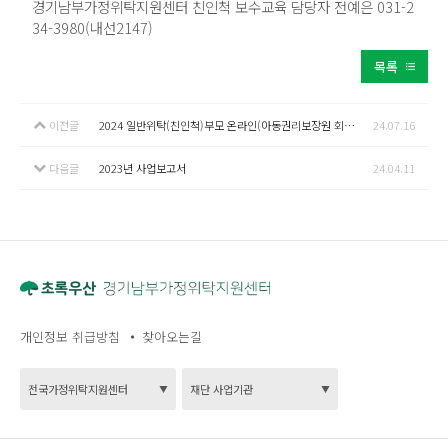
경기남부가정위탁지원센터 친인척 보수교육 담당자 전예은 031-2
34-3980(내선2147)
목록
이전글
2024 일반위탁(친인척)부모 온라인(아동권리보장원 회원가입) 보수교육 수강 방법 안내
24.07.16
다음글
2023년 사업보고서
24.04.11
개인정보 취급방침
찾아오는길