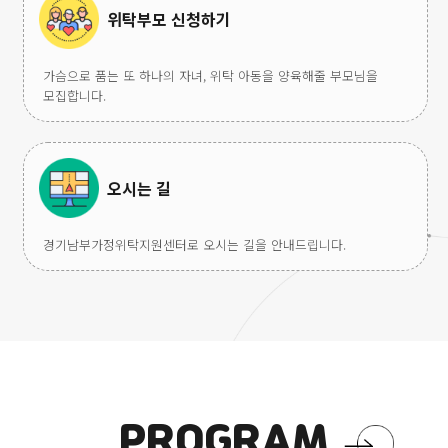
위탁부모 신청하기
커뮤니티-공지사항에서 다운로드) 나. 면접전형 합격자
제출서류제출서류발급 유효기간제출대상졸업(예정)증명서기한 없음◦
면접전형 합격자최종학교성적증명서(대학원 졸업자의 경우 학부 성적
가슴으로 품는 또 하나의 자녀, 위탁 아동을 양육해줄 부모님을
포함)기한 없음◦면접전형 합격자경력증명서(인턴의 경우 수료증 가능)
모집합니다.
기한 없음◦해당자에 한함면허 또는 자격증 사본기한 없음◦해당자에
한함공인외국어성적증명서 사본2년 이내◦해당자에
한함봉사활동확인서기한 없음◦해당자에 한함상장 사본기한 없음◦
해당자에 한함취업지원대상자증명서(제출처:사회복지법인
어린이재단)1년 이내◦해당자에 한함장애인증명서1년 이내◦해당자에
오시는 길
기타
한함※ 주민번호가 포함되는 서류의 경우 반드시 주민번호 뒷자리
생략하여 발급 또는 음영처리 후 제출※ 전형 합격 시 서류 제출 방법
2026
202
등은 추후 해당자에게 재 안내 예정 다. 채용서류 제출 방법 1)
경기남부가정위탁지원센터로 오시는 길을 안내드립니다.
초록우산
자립
접수방법: 이메일 접수( 224120@chorogusan.or.kr )
취업플랫폼
'나
(「채용절차의 공정화에 관한 법률」에 따라 이메일 접수) ※ 재단
모집기간
모집
창업지원사업
-
소정양식에 따라 작성하지 아니한 입사지원서류는 접수하지 않음6.
:
:
'버거닝
나다
기타 안내 가. 아래의 사유에 해당할 경우 채용이 취소될 수 있음 1)
2026-
2026-
(BURGERNING)'
일을
관련 법률에 의거하여 성범죄 또는 아동학대 등 관련 범죄 경력조회를
06-
03-
찾아
실시할 수 있으며, 경력 조회 결과 결격사유가 있을 시 합격 취소(본인
04
25
나답
동의 후 범죄 경력조회 실시) 2) 입사지원서의 내용이 허위로 밝혀질
~
~
자립
경우 합격이 취소될 수 있음 3) 채용신체검사 상 건강상태로 인해 업무
2026-
2026-
수행이 어렵다고 판단될 경우 합격이 취소될 수 있음 나. 각 전형별
06-
04-
PROGRAM
합격자가 응시를 포기할 경우 해당 전형 차점자에게 전형 기회가 제공될
16
13