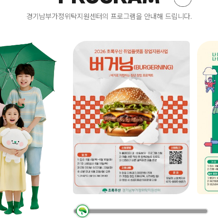
수 있음 다. 채용서류 반환 : 최종합격자를 제외한 응시자는 제출한
모집인원
모집
채용서류를 30일이내 반환 청구 시 반환 (온라인으로 제출된 서류,
경기남부가정위탁지원센터의 프로그램을 안내해 드립니다.
:
:
재단의 요구없이 자발적으로 제출된 서류는 해당 없음)7. 문 의:
3/20명
20/3
어린이재단 경기남부가정위탁지원센터 채용담당자 / ☎031-234-
3980(내선2142) (문의시간: 월~금요일 09~18시) 끝.