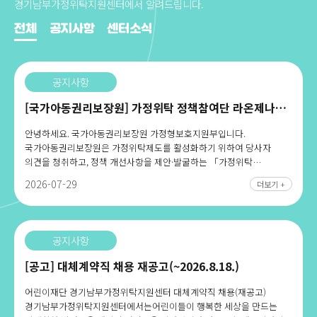
경기남부가정위탁지원센터에서 알려드립니다.
전체
공지사항
센터소식
공지사항
[국가아동권리보장원] 가정위탁 정책참여단 라온제나
단원모집
안녕하세요. 국가아동권리보장원 가정형보호지원부입니다.
국가아동권리보장원은 가정위탁제도를 활성화하기 위하여 당사자
의견을 청취하고, 정책 개선사항을 제안·발굴하는 「가정위탁
정책참여단 라온제나」를 운영하고 있습니다.가정위탁 자립준비 청년
2026-07-29
더보기 +
여러분의 많은 관심과 참여 부탁드립니다.□ 모집대상: 만 16세 이상
가정위탁아동 누구나※ 만 16세 미만 고등학생, 보호 연장·종료 아동
포함※ 만 18세 미만 아동은 보호자 동의 필수□ 모집기간: 상시 모집□
신청방법: 네이버폼(QR)을 접수하여 신청URL
공지사항
:https://naver.me/GdTUu6EI□ 활동내용 1) 정기모임/월별 간담회
(수당지급) 2) 정책참여단 교육 (SNS홍보, 정책제안서 작성법 등) 3)
[공고] 대체계약직 채용 재공고(~2026.8.18.)
위탁아동 멘토링 프로그램 참여 (취업, 진로, 학습, 자립생활 등) 4)
가정위탁의날 기념식 참석(축사, 운영지원) 등□ 문의
어린이재단 경기남부가정위탁지원센터 대체계약직 채용(재공고)
(국가아동권리보장원 가정형보호지원부)02-6454-8674 /
경기남부가정위탁지원센터에서는어린이들이 행복한 세상을 만드는