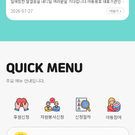
familycare@ncrc.or.kr
일에힘찬 발걸음을 내디딜 여러분을 기다립니다.아동옹호 대표기관인
초록우산 어린이재단 산하기관
2026-07-27
더보기 +
경기남부가정위탁지원센터에서 여러분의 희망 찬 미래를 열어 가시기
바랍니다.1. 모집개요 가. 모집구분: 대체계약직 나. 모집분야: 복지 다.
모집인원: 1명 라. 주요업무: 가정위탁사업2. 근무조건 가. 근무기간:
2026. 9. 1.(화) ~ 2026. 12. 31.(목) (4개월 예정) 나. 근무시간: 월~
금요일(주5일) / 09:00~18:00 근무 다. 급여수준: 회사내규에 따름 라.
근무장소: 초록우산 경기남부가정위탁지원센터(수원시 영통구 소재)3.
응시자격구 분응시자격공통사항ㅇ 해외여행에 결격사유가 없는 자ㅇ
남자의 경우 군필자 또는 면제자ㅇ 재단의 아동보호정책에 위배 되지
아니하는 자필수자격사항ㅇ 사회복지사업법에 따른 사회복지사 자격
QUICK MENU
소지자ㅇ 보건복지부령으로 정하는 아동복지 또는 사회복지 관련
전공자우대사항ㅇ 「국가유공자 등 예우 및 지원에 관한 법률」등
관련법에 의한 취업지원대상자ㅇ 「장애인고용촉진 및 직업재활법」에
주요 메뉴 안내입니다.
의한 장애인ㅇ 사회복지시설경력자(경력은 최대 5년까지 인정) 4.
전형일정전형구분일 정장 소결과발표 예정일서류접수2026. 7. 28.(화)
~ 8. 18.(화)18시까지 도착분에 한함이메일
접수224120@chorogusan.or.kr8. 19.(수)면접전형2026. 8. 24.(월)
경기남부가정위탁지원센터 사무실8. 25.(화)채용건강검진
및범죄전력조회2026. 8. 25.(화) ~ 28.(금)-8. 31.(월)※상기일정은
후원신청
자원봉사신청
신청절차
아동참여
채용상황에 따라 변동될 수 있으며 변동 시 사전 통보 예정5. 제출서류
가. 서류전형 시 제출서류 1) 입사지원서(개인정보 수집 및 이용
동의서 포함) : 입사지원서 양식(https://www.gg-foster.or.kr