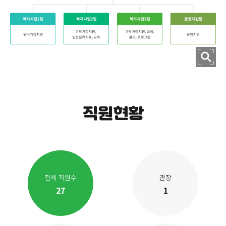
직원현황
전체 직원수
관장
27
1