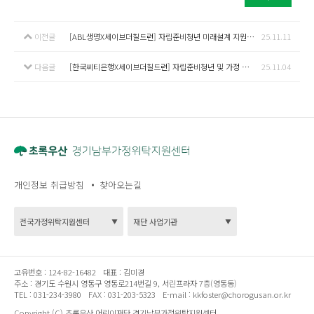
이전글
[ABL생명X세이브더칠드런] 자립준비청년 미래설계 지원사업 'with 우리 A Better Life 프로젝트'
25.11.11
다음글
[한국씨티은행X세이브더칠드런] 자립준비청년 및 가정 밖 청소년 생활안정 지원 사업
25.11.04
개인정보 취급방침
찾아오는길
고유번호 :
124-82-16482
대표 :
김미경
주소 :
경기도 수원시 영통구 영통로214번길 9, 서린프라자 7층(영통동)
TEL :
031-234-3980
FAX :
031-203-5323
E-mail :
kkfoster@chorogusan.or.kr
Copyright (C) 초록우산 어린이재단 경기남부가정위탁지원센터