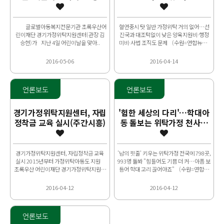
글로벌아동복지전문기관 초록우산어
혈연중시 탓 일반 가정위탁 거의 없어…선
린이재단 경기가정위탁지원센터(관장 김
진국과 대조턱없이 낮은 양육지원비·행정
승현)가 지난 4일 어린이날을 맞아..
미비·사법 조직도 문제 (수원=연합뉴스)
강영훈 기자 = 우리나라 가정위탁은 대부분
친..
2016-05-06
2016-04-14
언론보도
언론보도
경기가정위탁지원센터, 자립
'험한 세상의 다리'…학대아
정착금 교육 실시(주간시흥)
동 돌보는 위탁가정 천사들
(연합뉴스)
경기가정위탁지원센터, 자립정착금 교육
'남의 핏줄' 키우는 위탁가정 전국에 798곳,
실시 2015년부터 가정위탁아동도 지원
993명 돌봐 "힘들어도 기쁨 더 커…아픔 보
초록우산 어린이재단 경기가정위탁지원센
듬어 학대 고리 끊어야죠" (수원=연합뉴
터에서는 4월 13일부터 16..
스) 강영훈 기자 = "학대의 ..
2016-04-12
2016-04-12
언론보도