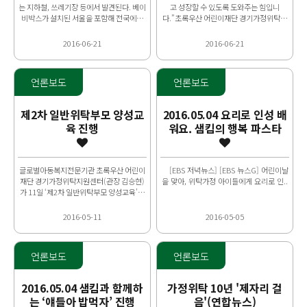
는 지하철, 쓰레기장 등에서 발견된다. 베이
고 성장할 수 있도록 도와주는 힘입니
비박스가 설치된 서울을 포함해 전국에서
다.”초록우산 어린이재단 경기가정위탁지
유기되는 아이들의 수는 2008..
원센터에서 법률자문위원으로 활동하고 있
는 장미애 변호사의 말이다.가..
2016-06-21
2016-06-21
언론보도
언론보도
제2차 일반위탁부모 양성교
2016.05.04 요리로 인성 배
육 진행
워요. 샘킴의 행복 파스타
글로벌아동복지전문기관 초록우산 어린이
[EBS 저녁뉴스] [EBS 뉴스G] 어린이날
재단 경기가정위탁지원센터(관장 김승현)
을 맞아, 위탁가정 아이들에게 요리로 인..
가 11일 ‘제2차 일반위탁부모 양성교육’을
진행했다.일반위탁이란 친부모의 질병·가
출·수감·학대 등의 사유..
2016-05-11
2016-05-05
언론보도
언론보도
2016.05.04 샘킴과 함께하
가정위탁 10년 '제자리 걸
는 ‘얘들아 밥먹자’ 진행
음'(연합뉴스)