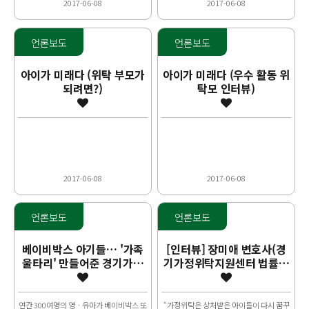
2017-06-08
2017-06-08
언론보도
언론보도
아이가 미래다 (위탁 부모가
아이가 미래다 (우수 활동 위
되려면?)
탁모 인터뷰)
2017-06-08
2017-06-08
언론보도
언론보도
베이비박스 아기들… '가족
[인터뷰] 장미애 변호사(경
울타리' 만들어준 경기가정
기가정위탁지원센터 법률자
위탁지원센터 위탁모들
문위원) “돌봄 필요한 아이
들, 사랑의 울타리 되어 주세
요…
연간 300여명의 영ㆍ유아가 베이비박스 또
“가정위탁은 상처받은 아이들이 다시 꿈꾸