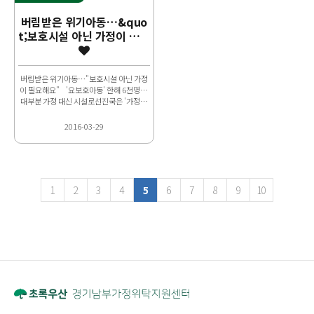
버림받은 위기아동…&quo
t;보호시설 아닌 가정이 필요
해요&quot;(연합뉴스)
버림받은 위기아동…"보호시설 아닌 가정
이 필요해요" '요보호아동' 한해 6천명…
대부분 가정 대신 시설로선진국은 '가정위
탁' 제도화…한국도 제도 개선 '절실' &n..
2016-03-29
1
2
3
4
5
6
7
8
9
10