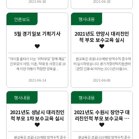
2021-06-18
2021-06-18
언론보도
행사내용
5월 경기일보 기획기사
2021년도 안양시 대리친인
척 부모 보수교육 실시
“아이들 울타리 되는 ‘위탁부모’ 함께 해요”
본교육은 코로나19예방 방역수칙 준수하
친부모의 사망, 이혼, 학대 등 사정으로 18
에 실시하였습니다 경기가정위탁지원센터
세 미만 아동이 적합한 양육을 ..
(관장:진용숙)에서는 2021년 06월 04..
2021-06-14
2021-06-08
행사내용
행사내용
2021년도 성남시 대리친인
2021년도 수원시 장안구 대
척 부모 1차 보수교육 실시
리친인척 부모 보수교육 실
시
본교육은 코로나19예방 방역수칙 준수
본교육은 코로나19예방 방역수칙 준수