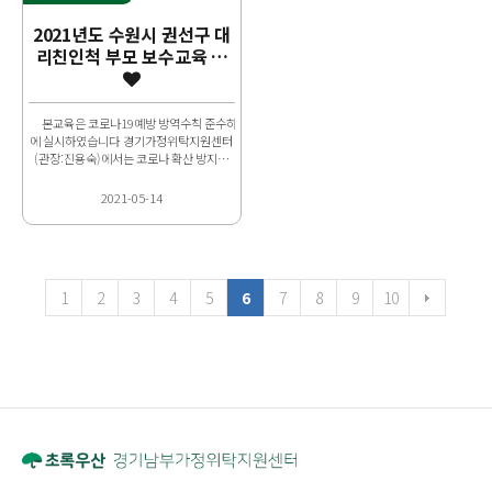
2021년도 수원시 권선구 대
리친인척 부모 보수교육 실
시
본교육은 코로나19예방 방역수칙 준수하
에 실시하였습니다 경기가정위탁지원센터
(관장:진용숙)에서는 코로나 확산 방지를
위..
2021-05-14
1
2
3
4
5
6
7
8
9
10