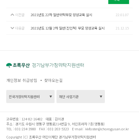
이전글
2021년도 22차 일반위탁부모 양성교육 실시
22.01.07
다음글
2021년도 12월 2차 일반(친인척) 부모 양성교육 실시
21.12.15
개인정보 취급방침
찾아오는길
고유번호 :
124-82-16482
대표 :
김미경
주소 :
경기도 수원시 영통구 영통로214번길 9, 서린프라자 7층(영통동)
TEL :
031-234-3980
FAX :
031-203-5323
E-mail :
kkfoster@chorogusan.or.kr
Copyright (C) 초록우산 어린이재단 경기남부가정위탁지원센터