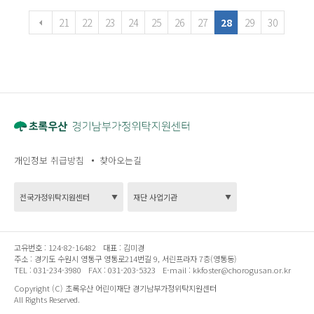
21
22
23
24
25
26
27
28
29
30
개인정보 취급방침
찾아오는길
고유번호 :
124-82-16482
대표 :
김미경
주소 :
경기도 수원시 영통구 영통로214번길 9, 서린프라자 7층(영통동)
TEL :
031-234-3980
FAX :
031-203-5323
E-mail :
kkfoster@chorogusan.or.kr
Copyright (C) 초록우산 어린이재단 경기남부가정위탁지원센터
All Rights Reserved.