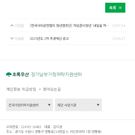
목록
이전글
[한국사회공헌협회 청년챔프단] 자립준비청년 '내일을 차리는 레시피'
25.07.04
다음글
2025년도 1차 추경예산 공고
25.06.17
개인정보 취급방침
찾아오는길
고유번호 :
124-82-16482
대표 :
김미경
주소 :
경기도 수원시 영통구 영통로214번길 9, 서린프라자 7층(영통동)