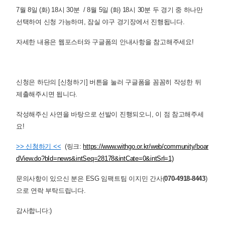
7월 8일 (화) 18시 30분 / 8월 5일 (화) 18시 30분 두 경기 중 하나만
선택하여 신청 가능하며, 잠실 야구 경기장에서 진행됩니다.
자세한 내용은 웹포스터와 구글폼의 안내사항을 참고해주세요!
신청은 하단의 [신청하기] 버튼을 눌러 구글폼을 꼼꼼히 작성한 뒤
제출해주시면 됩니다.
작성해주신 사연을 바탕으로 선발이 진행되오니, 이 점 참고해주세
요!
>> 신청하기 <<
(링크:
https://www.withgo.or.kr/web/community/boar
dView.do?bId=news&intSeq=28178&intCate=0&intSrl=1)
문의사항이 있으신 분은 ESG 임팩트팀 이지민 간사(
070-4918-8443
)
으로 연락 부탁드립니다.
감사합니다:)