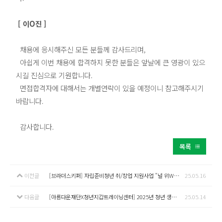
[ 이O진 ]
​ 채용에 응시해주신 모든 분들께 감사드리며,
아쉽게 이번 채용에 합격하지 못한 분들은 앞날에 큰 영광이 있으
시길 진심으로 기원합니다.
면접합격자에 대해서는 개별연락이 있을 예정이니 참고해주시기
바랍니다.
감사합니다.
목록
이전글
[브라더스키퍼] 자립준비청년 취/창업 지원사업 "널 위We한 편의점"
25.05.16
다음글
[아름다운재단X청년지갑트레이닝센터] 2025년 청년 생활안정 지원사업 1차 공모
25.05.14