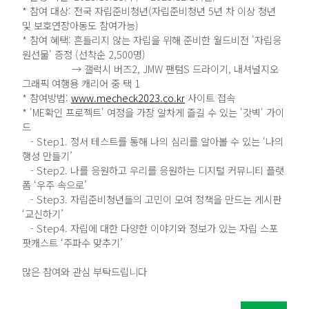
* 참여 대상: 전국 자립준비청년(자립준비청년 5년 차 이상 청년
및 보호연장아동도 참여가능)
* 참여 혜택: 흔들리지 않는 자립을 위해 준비한 월드비전 '자립응
원선물' 증정 (선착순 2,500명)
→ 갤럭시 버즈2, JMW 팬텀S 드라이기, 내셔널지오
그래픽 여행용 캐리어 중 택 1
* 참여방법:
www.mecheck2023.co.kr
사이트 접속
* 'ME확인 프로젝트' 여정을 가장 알차게 즐길 수 있는 '갓벽' 가이
드
- Step1. 정서 테스트를 통해 나의 심리를 알아볼 수 있는 ‘나의
행성 만들기’
- Step2. 나를 응원하고 우리를 응원하는 디지털 커뮤니티 플랫
폼 ‘우주 속으로’
- Step3. 자립준비청년들의 고민이 모여 정책을 만드는 게시판
‘교신하기’
- Step4. 자립에 대한 다양한 이야기와 정보가 있는 자립 스포
팟캐스트 ‘주파수 맞추기’
많은 참여와 관심 부탁드립니다