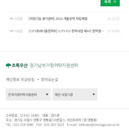
목록
이전글
[희망디딤 경기센터] 2024 겨울방학 자립체험
23.11.22
다음글
[CITY프라디움장학회] CITY FLY 장학사업 제4기 장학생 모집
23.11.09
개인정보 취급방침
찾아오는길
고유번호 :
124-82-16482
대표 :
김미경
주소 :
경기도 수원시 영통구 영통로214번길 9, 서린프라자 7층(영통동)
TEL :
031-234-3980
FAX :
031-203-5323
E-mail :
kkfoster@chorogusan.or.kr