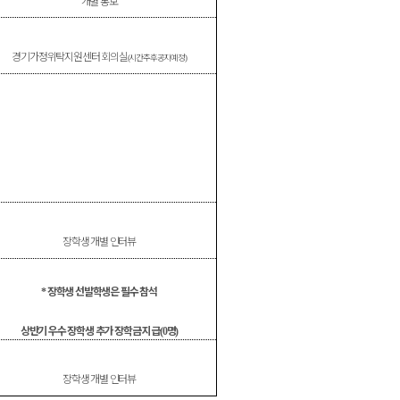
개별 통보
경기가정위탁지원센터 회의실
시간추후공지예정
(
)
장학생 개별 인터뷰
장학생 선발학생은 필수 참석
*
상반기 우수 장학생 추가 장학금 지급
명
(0
)
장학생 개별 인터뷰