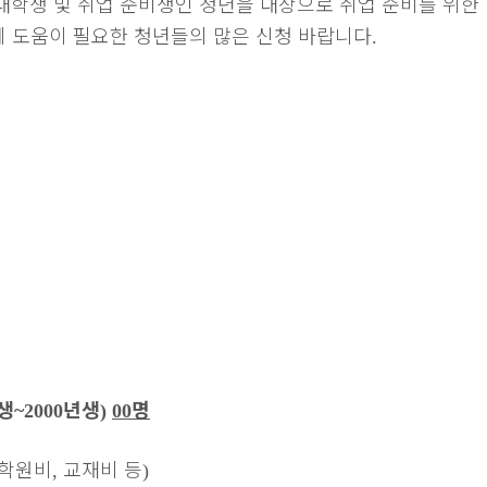
대학생 및 취업 준비생인 청년을 대상으로 취업 준비를 위한
 도움이 필요한 청년들의 많은 신청 바랍니다
.
생
년생
명
~2000
)
00
학원비
교재비 등
,
)