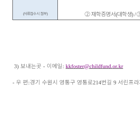
②
재학증명서
대학생
서류접수 시 첨부
(
) /
(
)
보내는곳
이메일
3)
-
:
kkfoster@childfund.or.kr
우 편
경기 수원시 영통구 영통로
번길
서린프
-
:
214
9