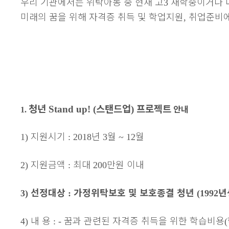
우리 기관에서는 위탁아동 중 현재 고
재학중이거나 
3
미래의 꿈을 위해 자격증 취득 및 학업지원
취업준비에
,
청년
스탠드업
프로젝트
안내
Stand up! (
)
1.
지원시기
년
월
월
1)
: 2018
3
~ 12
지원금액
최대
만원 이내
2)
:
200
선정대상
가정위탁보호 및 보호종결 청년
년
3)
:
(1992
내 용
꿈과 관련된 자격증 취득을 위한 학습비용
4)
: -
(