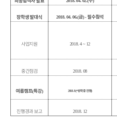
수
최종합격자 발표
2018. 04. 02.(
)
금
필수참석
장학생 발대식
2018. 04. 06.(
) -
사업지원
2018. 4 ~ 12
중간점검
2018. 08
여름캠프
특강
방학 중 진행
(
)
2018. 8
(
)
*
진행경과 보고
2018. 12