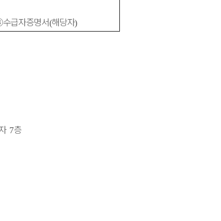
③
수급자증명서
해당자
(
)
라자
층
7