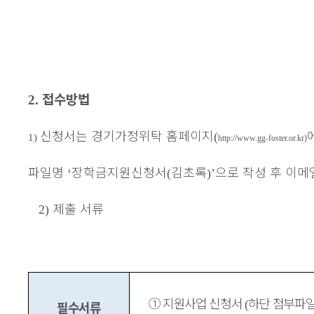
접수방법
2.
신청서는 경기가정위탁 홈페이지
(
1)
http://www.gg-foster.or.kr)
파일명
장학금지원신청서
김초록
으로 작성 후 이메
‘
(
)’
제출 서류
2)
①
지원사업 신청서
하단 첨부파
(
필수서류