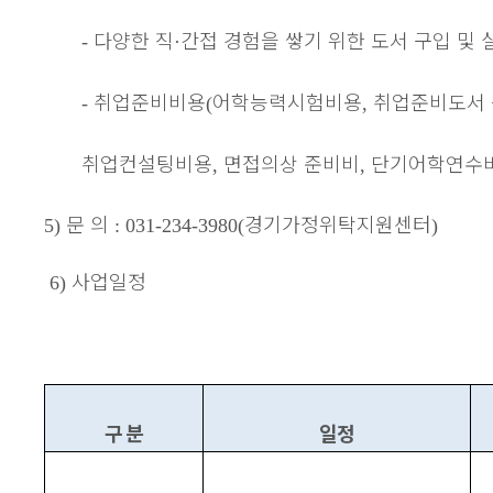
다양한 직
간접 경험을 쌓기 위한 도서 구입 및 
-
·
취업준비비용
어학능력시험비용
취업준비도서
-
(
,
취업컨설팅비용
면접의상 준비비
단기어학연수
,
,
문 의
경기가정위탁지원센터
5)
: 031-234-3980(
)
사업일정
6)
구 분
일정