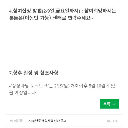
참여신청 방법
일
금요일까지
참여희망하시는
4.
(2/9
,
) :
분들은(아동만 가능) 센터로 연락주세요
~
향후 일정 및 협조사항
7.
상상마당 토크토크
는
월
개최이후
월
월에 있
-‘
’
2/19(
)
5
,10
을 예정입니다
.
목록
이전글
2018년도 세입세출 예산 공고
18.01.02