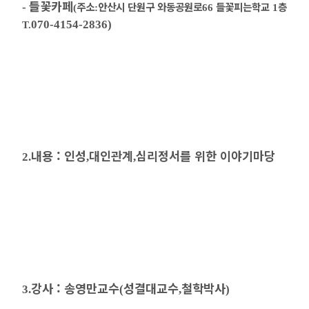
들꽃카페
주소
안산시 단원구 와동공원로
들꽃피는학교
층
-
(
:
66
1
070-4154-2836
)
T.
내용 :
인성
대인관계
심리정서를 위한 이야기마당
2.
,
,
강사 :
송영만교수
성결대교수
철학박사
3.
(
,
)