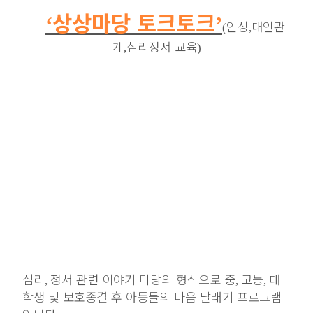
상상마당 토크토크
‘
’
인성
대인관
(
,
계
심리정서 교육
,
)
심리
정서 관련 이야기 마당의 형식으로 중
고등
대
,
,
,
학생 및 보호종결 후 아동들의 마음 달래기 프로그램