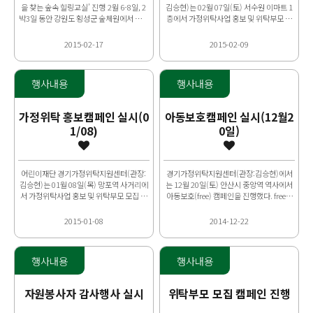
을 찾는 숲속 힐링교실’ 진행 2월 6-8일, 2
김승현)는 02월 07일(토) 서수원 이마트 1
박3일 동안 강원도 횡성군 숲체원에서 나의
층에서 가정위탁사업 홍보 및 위탁부모 모
꿈을 찾는 숲속 힐링교실이 진행되었습니
집 캠페인을 진행했다. 11시부터 15시까지
다. 위탁..
4시간 동안..
2015-02-17
2015-02-09
행사내용
행사내용
가정위탁 홍보캠페인 실시(0
아동보호캠페인 실시(12월2
1/08)
0일)
어린이재단 경기가정위탁지원센터(관장:
경기가정위탁지원센터(관장:김승현)에서
김승현)는 01월 08일(목) 망포역 사거리에
는 12월 20일(토) 안산시 중앙역 역사에서
서 가정위탁사업 홍보 및 위탁부모 모집 캠
아동보호(free) 캠페인을 진행했다. free캠
페인을 진행했다. 12시부터 16시까지 4시
페인은 un이 선정하는 글로벌 의제에 아동
간 동안 캠페..
보호의 ..
2015-01-08
2014-12-22
행사내용
행사내용
자원봉사자 감사행사 실시
위탁부모 모집 캠페인 진행