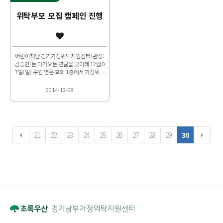
위탁부모 모집 캠페인 진행
어린이재단 경기가정위탁지원센터(관장:
김승현)는 다가오는 연말을 맞이해 12월 0
7일(일) 수원 영은 교회 1층에서 가정위탁
사업 홍보 및 위탁부모 모집 캠페인을 진행
했다. 11시부..
2014-12-08
21
22
23
24
25
26
27
28
29
30