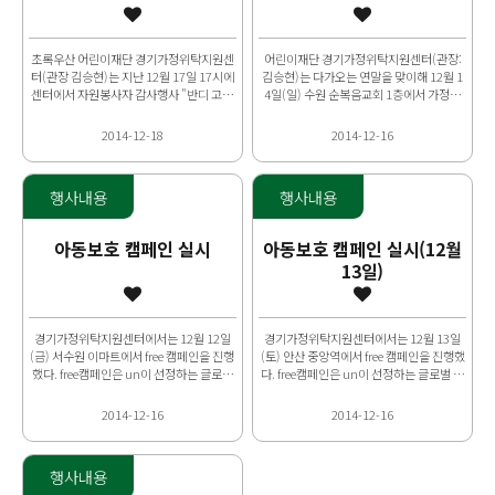
초록우산 어린이재단 경기가정위탁지원센
어린이재단 경기가정위탁지원센터(관장:
터(관장 김승현)는 지난 12월 17일 17시에
김승현)는 다가오는 연말을 맞이해 12월 1
센터에서 자원봉사자 감사행사 "반디 고맙
4일(일) 수원 순복음교회 1층에서 가정위
데이" 행사를 진행했다. 2014년 센터에서
탁사업 홍보 및 위탁부모 모집 캠페인을 진
활..
행했다. 11시부..
2014-12-18
2014-12-16
행사내용
행사내용
아동보호 캠페인 실시
아동보호 캠페인 실시(12월
13일)
경기가정위탁지원센터에서는 12월 12일
경기가정위탁지원센터에서는 12월 13일
(금) 서수원 이마트에서 free 캠페인을 진행
(토) 안산 중앙역에서 free 캠페인을 진행했
했다. free캠페인은 un이 선정하는 글로벌
다. free캠페인은 un이 선정하는 글로벌 의
의제에 아동보호의 문제를 포함시키기 위
제에 아동보호의 문제를 포함시키기 위한
한 캠페인으..
캠페인으로..
2014-12-16
2014-12-16
행사내용