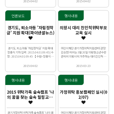
2015-04-02
2015-04-02
언론보도
행사내용
경기도, 퇴소아동 '자립정착
의왕시 대리 친인척위탁부모
금' 지원 확대(파이낸셜뉴스)
교육 실시
경기도, 퇴소아동 '자립정착금' 지원 확대
어린이재단 경기가정위탁지원센터(관장:
장충식 기자 입력 : 2015.04.01 09:45 | 수
김승현)에서는 3월 20일 의왕청소년수련
정 : 2015.04.01 09:45 【 수원=장충식 기
관에서 의왕시에 거주하는 대리친인척 가
자】 경기도는 그..
정위탁부모를 대상으로 부모교육을 실시했
다. 교육에 참여한 위탁부모님..
2015-04-02
2015-03-23
행사내용
행사내용
2015 위탁가족 숲속캠프 ‘나
가정위탁 홍보캠페인 실시(0
의 꿈을 찾는 숲속 힐링교실’
2/07)
진행
경기가정위탁 위탁가족 숲속캠프 ‘나의 꿈
어린이재단 경기가정위탁지원센터(관장: