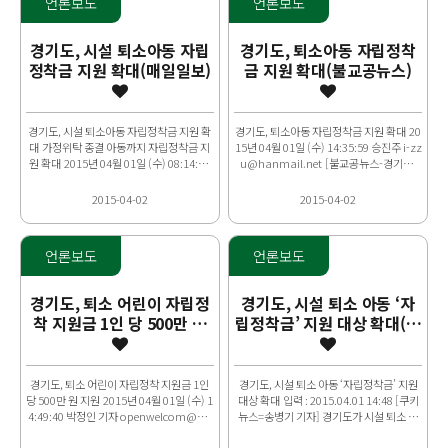
언론보도
언론보도
경기도, 시설 퇴소아동 자립
경기도, 퇴소아동 자립정착
정착금 지원 확대(매일일보)
금 지원 확대(불교공뉴스)
경기도, 시설 퇴소아동 자립정착금 지원 확
경기도, 퇴소아동 자립정착금 지원 확대 20
대 가정위탁 종결 아동까지 자립정착금 지
15년 04월 01일 (수) 14:35:59 승진주 i-zz
원 확대 2015년 04월 01일 (수) 08:14:19
u@hanmail.net [불교공뉴스-경기도]
강태희 기자 focus@paran...
경기도가 시설 퇴소 아동..
2015-04-02
2015-04-02
언론보도
언론보도
경기도, 퇴소 어린이 자립정
경기도, 시설 퇴소 아동 ‘자
착 지원금 1인 당 500만 원
립정착금’ 지원 대상 확대(쿠
지원(웰페어뉴스)
키뉴스)
경기도, 퇴소 어린이 자립정착 지원금 1인
경기도, 시설 퇴소 아동 ‘자립정착금’ 지원
당 500만 원 지원 2015년 04월 01일 (수) 1
대상 확대 입력 : 2015.04.01 14:48 [쿠키
4:49:40 박정인 기자 openwelcom@na
뉴스=송병기 기자] 경기도가 시설 퇴소 아
ver.com 경기도..
동에게 지원해왔던 자립정착금 지..