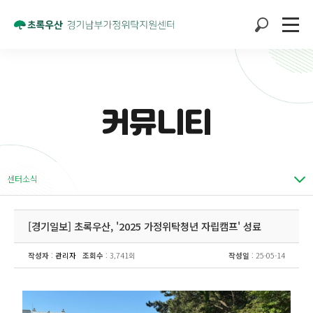
커뮤니티
센터소식
[경기일보] 초록우산, '2025 가정위탁청년 자립캠프' 성료
작성자
:
관리자
조회수
: 3,741회
작성일
: 25-05-14