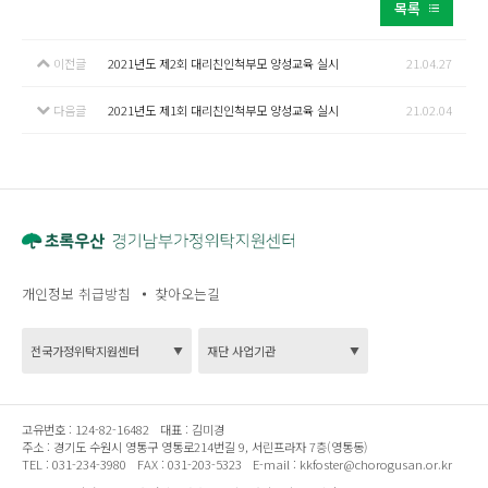
목록
이전글
2021년도 제2회 대리친인척부모 양성교육 실시
21.04.27
다음글
2021년도 제1회 대리친인척부모 양성교육 실시
21.02.04
개인정보 취급방침
찾아오는길
고유번호 :
124-82-16482
대표 :
김미경
주소 :
경기도 수원시 영통구 영통로214번길 9, 서린프라자 7층(영통동)
TEL :
031-234-3980
FAX :
031-203-5323
E-mail :
kkfoster@chorogusan.or.kr