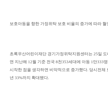
보호아동을 향한 가정위탁 보호 비율의 증가에 따라 
초록우산어린이재단 경기가정위탁지원센터는
25
일 
면 지난해
12
월 기준 전국
8
천
353
세대에 아동
1
만
333
명
시작한 점을 생각하면 비약적으로 증가했다
.
당시전체 
년
33%
까지 확대됐다
.