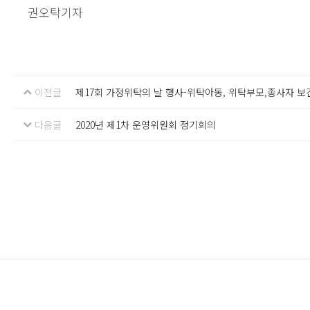
권오탁기자
이전글
제17회 가정위탁의 날 행사-위탁아동, 위탁부모,종사자 
다음글
2020년 제1차 운영위원회 정기회의