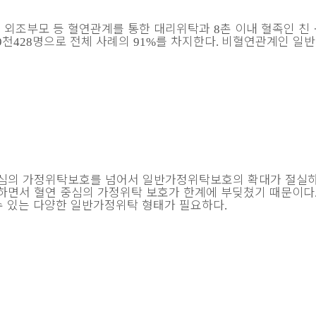
ㆍ
외조부모 등 혈연관계를 통한 대리위탁과
촌 이내 혈족인 친
8
천
명으로 전체 사례의
를 차지한다
비혈연관계인 일반
9
428
91%
.
중심의 가정위탁보호를 넘어서 일반가정위탁보호의 확대가 절실
 하면서 혈연 중심의 가정위탁 보호가 한계에 부딪쳤기 때문이다
 수 있는 다양한 일반가정위탁 형태가 필요하다
.