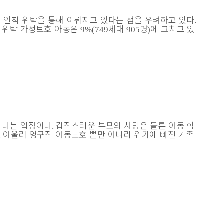
ㆍ
인척 위탁을 통해 이뤄지고 있다는 점을 우려하고 있다
.
 위탁 가정보호 아동은
세대
명
에 그치고 있
9%(749
905
)
하다는 입장이다
갑작스러운 부모의 사망은 물론 아동 학
.
아울러 영구적 아동보호 뿐만 아니라 위기에 빠진 가족
.