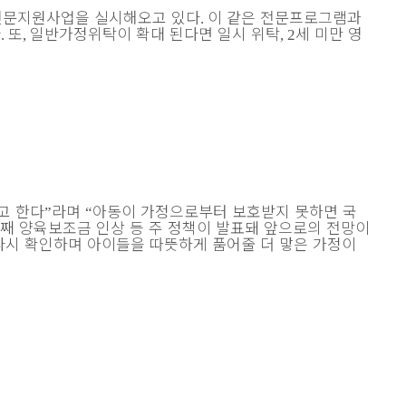
전문지원사업을 실시해오고 있다
이 같은 전문프로그램과
.
다
또
일반가정위탁이 확대 된다면 일시 위탁
세 미만 영
.
,
, 2
고 한다
라며
아동이 가정으로부터 보호받지 못하면 국
”
“
째 양육보조금 인상 등 주 정책이 발표돼 앞으로의 전망이
다시 확인하며 아이들을 따뜻하게 품어줄 더 맣은 가정이