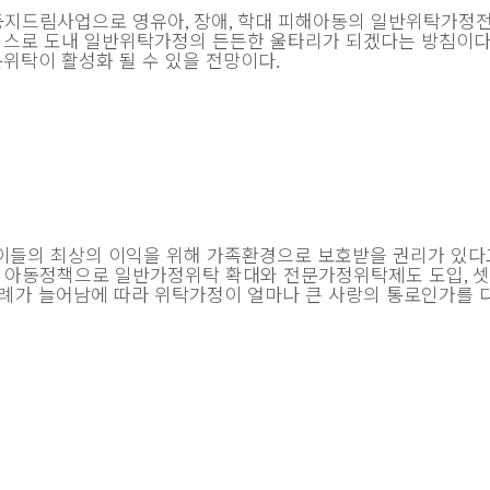
모둥지드림사업으로 영유아
장애
학대 피해아동의 일반위탁가정
,
,
비스
로 도내 일반위탁가정의 든든한 울타리가 되겠다는 방침이
문위탁이 활성화 될 수 있을 전망이다
.
들의 최상의 이익을 위해 가족환경으로 보호받을 권리가 있다
가 아동정책으로 일반가정위탁 확대와 전문가정위탁제도 도입
셋
,
례가 늘어남에 따라 위탁가정이 얼마나 큰 사랑의 통로인가를 