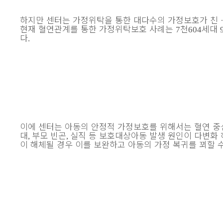
하지만 센터는 가정위탁을 통한 대다수의 가정보호가 친
현재 혈연관계를 통한 가정위탁보호 사례는
천
세대
7
604
다
.
이에 센터는 아동의 안정적 가정보호를 위해서는 혈연 
대
부모 빈곤
실직 등 보호대상아동 발생 원인이 다변화
,
,
이 해체될 경우 이를 보완하고 아동의 가정 복귀를 꾀할