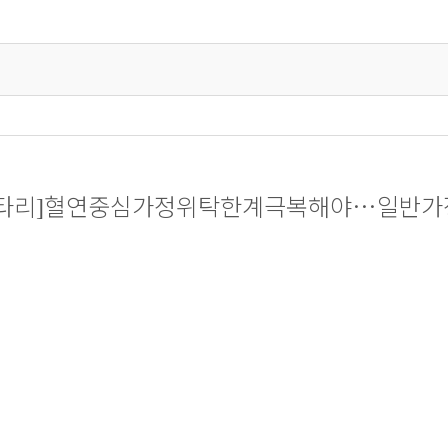
타리
혈연중심가정위탁한계극복해야
…
일반가
]