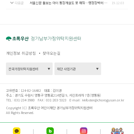
다음글
서울신문 돌보는 아이 통장개설도 못 해줘…행정장벽에 두 번 우는 위탁모
19.12.03
개인정보 취급방침
찾아오는길
고유번호 :
124-82-16482
대표 :
김미경
주소 :
경기도 수원시 영통구 영통로214번길 9, 서린프라자 7층(영통동)
TEL :
031-234-3980
FAX :
031-203-5323
E-mail :
kkfoster@chorogusan.or.kr
Copyright (C) 초록우산 어린이재단 경기남부가정위탁지원센터
All Rights Reserved.