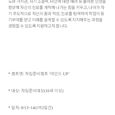
도와 가치관
자기 조절력
타인에 대한 배려 등 올바른 인성을
,
,
함양해 자신의 진로를 개척해 나가는 힘을 키우고
나아가 자
,
기 주도적으로 자신의 꿈과 적성
진로를 탐색하여 학업의 동
,
기부여를 받고 미래를 설계할 수 있도록 지지해주는 과정을
경험할 수 있도록 지원하고자 합니다
.
캠프명
자립준비캠프
마인드
*
:
‘
UP’
대상
자립준비대상
세 이상
*
:
(16
)
일자
박
일간
*
: 8/13~14(1
2
)