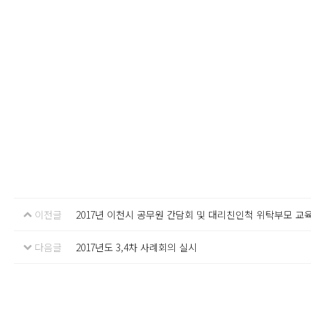
이전글
2017년 이천시 공무원 간담회 및 대리친인척 위탁부모 교
다음글
2017년도 3,4차 사례회의 실시