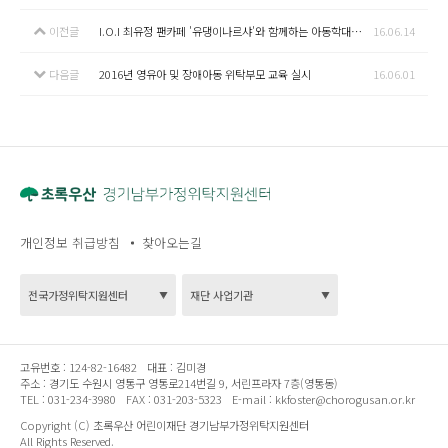
이전글
I.O.I 최유정 팬카페 '유댕이나르샤'와 함께하는 아동학대예방 및 가정위탁홍보 캠페인
16.06.14
다음글
2016년 영유아 및 장애아동 위탁부모 교육 실시
16.06.01
개인정보 취급방침
찾아오는길
고유번호 :
124-82-16482
대표 :
김미경
주소 :
경기도 수원시 영통구 영통로214번길 9, 서린프라자 7층(영통동)
TEL :
031-234-3980
FAX :
031-203-5323
E-mail :
kkfoster@chorogusan.or.kr
Copyright (C) 초록우산 어린이재단 경기남부가정위탁지원센터
All Rights Reserved.