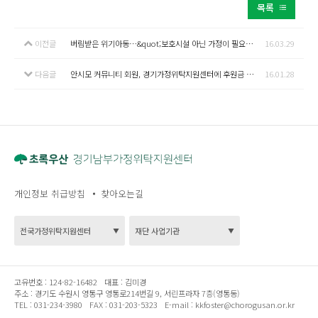
목록
이전글
버림받은 위기아동…&quot;보호시설 아닌 가정이 필요해요&quot;(연합뉴스)
16.03.29
다음글
안시모 커뮤니티 회원, 경기가정위탁지원센터에 후원금 전달(경기일보)
16.01.28
개인정보 취급방침
찾아오는길
고유번호 :
124-82-16482
대표 :
김미경
주소 :
경기도 수원시 영통구 영통로214번길 9, 서린프라자 7층(영통동)
TEL :
031-234-3980
FAX :
031-203-5323
E-mail :
kkfoster@chorogusan.or.kr