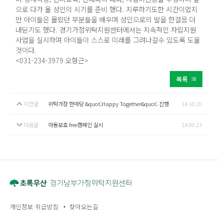
으로 다가 올 성인의 시기를 준비 했다. 지루하기도한 시간이었지
만 아이들은 몰랐던 부분들을 배우며 성인으로의 발을 한걸음 더
내딛기도 했다. 경기가정위탁지원센터에서는 지속적인 자립지원
사업을 실시하며 아이들이 스스로 미래를 그려나갈수 있도록 도울
것이다.
<031-234-3979 오형근>
목록
이전글
위탁가정 한마당 &quot;Happy Together&quot; 진행
14.10.20
다음글
아동보호 free캠페인 실시
14.09.23
개인정보 취급방침
찾아오는길