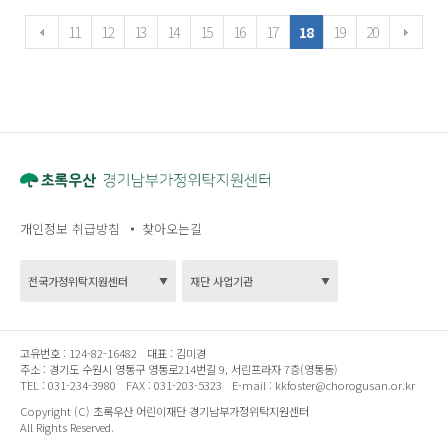
11
12
13
14
15
16
17
18
19
20
개인정보 취급방침
찾아오는길
고유번호 :
124-82-16482
대표 :
김미경
주소 :
경기도 수원시 영통구 영통로214번길 9, 서린프라자 7층(영통동)
TEL :
031-234-3980
FAX :
031-203-5323
E-mail :
kkfoster@chorogusan.or.kr
Copyright (C) 초록우산 어린이재단 경기남부가정위탁지원센터
All Rights Reserved.